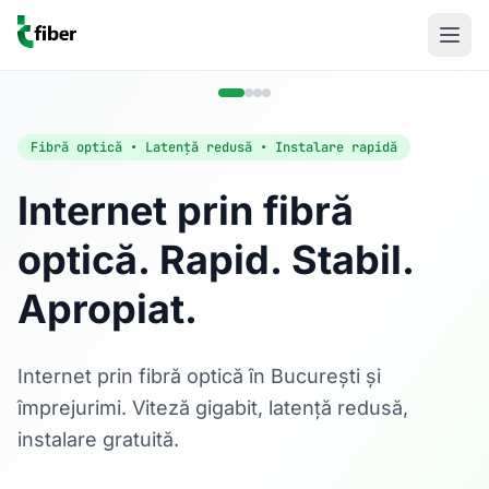
Fibră optică • Latență redusă • Instalare rapidă
Internet prin fibră
optică. Rapid. Stabil.
Acasă
Apropiat.
Internet Rezidențial
Fibră optică până la 1 Gbps, direct în casa ta.
Află mai multe
Internet prin fibră optică în București și
împrejurimi. Viteză gigabit, latență redusă,
instalare gratuită.