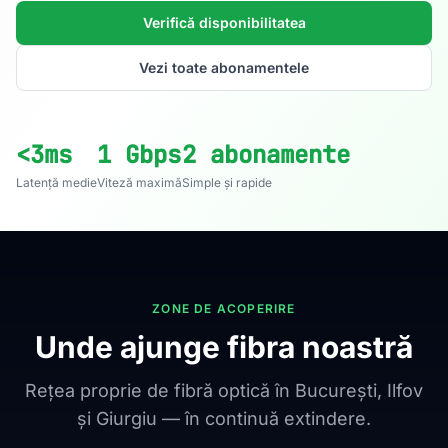
Verifică disponibilitatea
Vezi toate abonamentele
<3ms
1 Gbps
2 abonamente
Latență medie
Viteză maximă
Simple și rapide
ZONE DE ACOPERIRE
Unde ajunge fibra noastră
Rețea proprie de fibră optică în București, Ilfov
și Giurgiu — în continuă extindere.