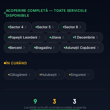
ACOPERIRE COMPLETĂ — TOATE SERVICIILE
DISPONIBILE
Sector 4
Sector 5
Sector 6
Popești Leordeni
Jilava
1 Decembrie
Berceni
Bragadiru
Adunații Copăceni
ÎN CURÂND
Călugăreni
Hulubești
Singureni
9
3
3
Localități active
În extindere
Județe acoperite