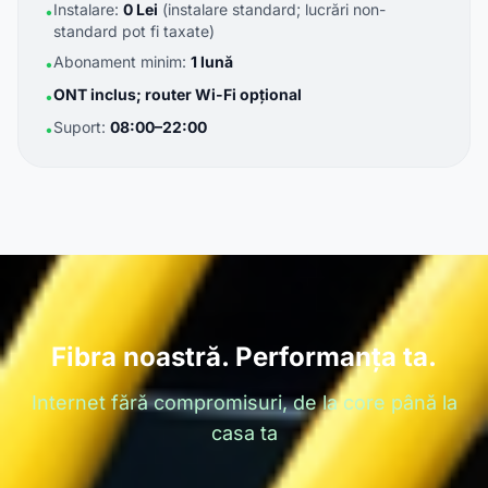
Instalare:
0 Lei
(instalare standard; lucrări non-
•
standard pot fi taxate)
Abonament minim:
1 lună
•
ONT inclus; router Wi-Fi opțional
•
Suport:
08:00–22:00
•
Fibra noastră. Performanța ta.
Internet fără compromisuri, de la core până la
casa ta