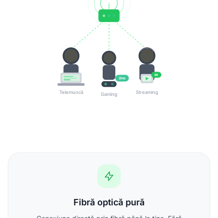
4K
2ms
Telemuncă
Streaming
Gaming
Fibră optică pură