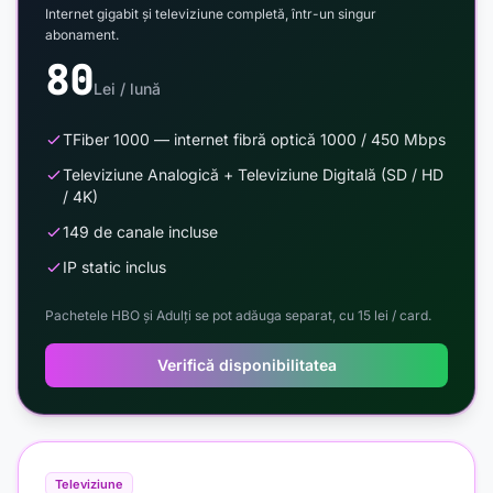
Internet gigabit și televiziune completă, într-un singur
abonament.
80
Lei / lună
TFiber 1000 — internet fibră optică 1000 / 450 Mbps
Televiziune Analogică + Televiziune Digitală (SD / HD
/ 4K)
149 de canale incluse
IP static inclus
Pachetele HBO și Adulți se pot adăuga separat, cu 15 lei / card.
Verifică disponibilitatea
Televiziune