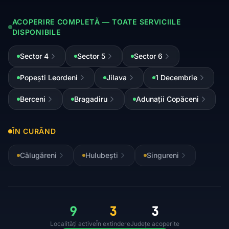
ACOPERIRE COMPLETĂ — TOATE SERVICIILE
DISPONIBILE
Sector 4
Sector 5
Sector 6
Popești Leordeni
Jilava
1 Decembrie
Berceni
Bragadiru
Adunații Copăceni
ÎN CURÂND
Călugăreni
Hulubești
Singureni
9
3
3
Localități active
În extindere
Județe acoperite