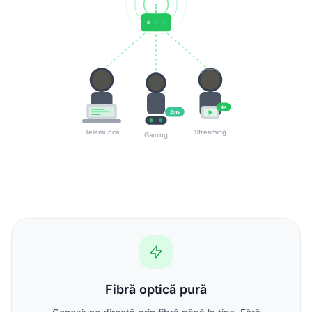
4K
2ms
Telemuncă
Streaming
Gaming
Fibră optică pură