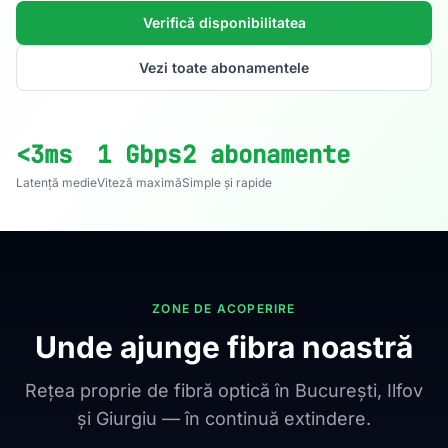
Verifică disponibilitatea
Vezi toate abonamentele
<3ms
1 Gbps
2 abonamente
Latență medie
Viteză maximă
Simple și rapide
ZONE DE ACOPERIRE
Unde ajunge fibra noastră
Rețea proprie de fibră optică în București, Ilfov
și Giurgiu — în continuă extindere.