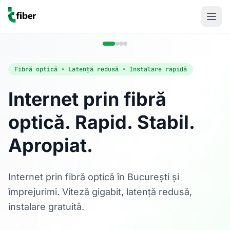
Fibră optică • Latență redusă • Instalare rapidă
Internet prin fibră
optică. Rapid. Stabil.
Acasă
Apropiat.
Internet Rezidențial
Fibră optică până la 1 Gbps, direct în casa ta.
Află mai multe
Internet prin fibră optică în București și
împrejurimi. Viteză gigabit, latență redusă,
instalare gratuită.