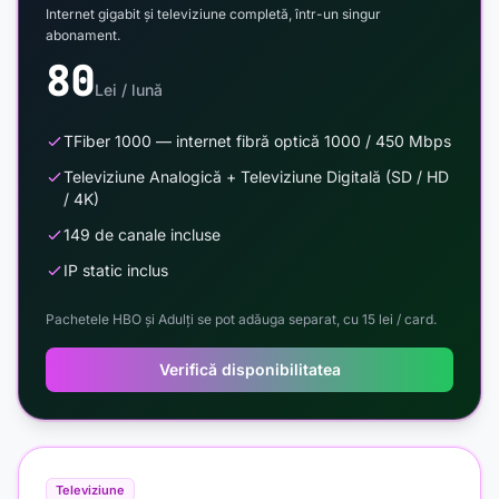
Internet gigabit și televiziune completă, într-un singur
abonament.
80
Lei / lună
TFiber 1000 — internet fibră optică 1000 / 450 Mbps
Televiziune Analogică + Televiziune Digitală (SD / HD
/ 4K)
149 de canale incluse
IP static inclus
Pachetele HBO și Adulți se pot adăuga separat, cu 15 lei / card.
Verifică disponibilitatea
Televiziune