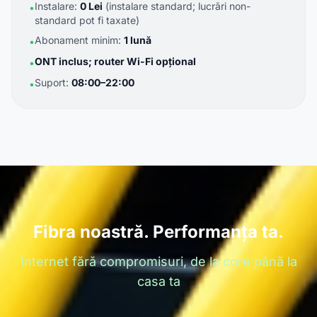
Instalare:
0 Lei
(instalare standard; lucrări non-
•
standard pot fi taxate)
Abonament minim:
1 lună
•
ONT inclus; router Wi-Fi opțional
•
Suport:
08:00–22:00
•
Fibra noastră. Performanța ta.
Internet fără compromisuri, de la core până la
casa ta