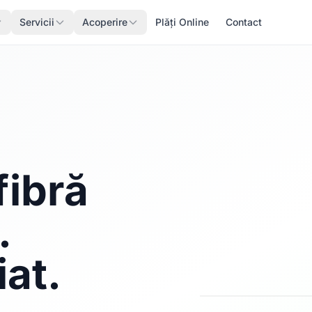
Servicii
Acoperire
Plăți Online
Contact
fibră
.
iat.