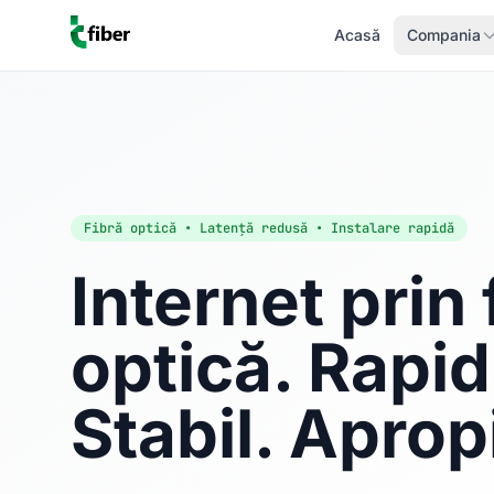
Acasă
Compania
Fibră optică • Latență redusă • Instalare rapidă
Internet prin 
optică. Rapid
Stabil. Aprop