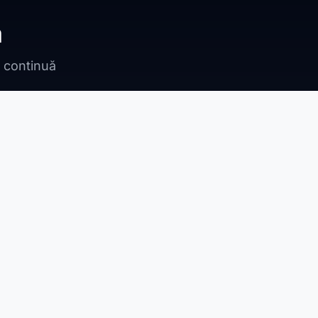
ă
n continuă
Bragadiru
Adunații Copăceni