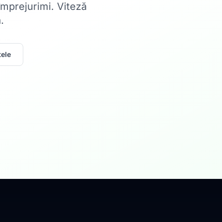
 împrejurimi. Viteză
.
ele
Acasă
Internet Rez
Fibră optică până la 1
Află mai multe