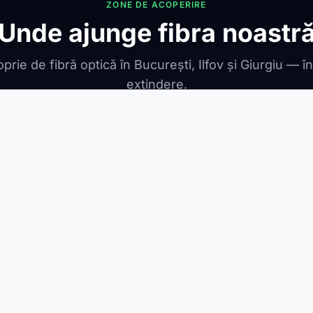
ZONE DE ACOPERIRE
Unde ajunge fibra noastr
prie de fibră optică în București, Ilfov și Giurgiu — î
extindere.
ONIBILE
ești Leordeni
Jilava
1 Decembrie
Berceni