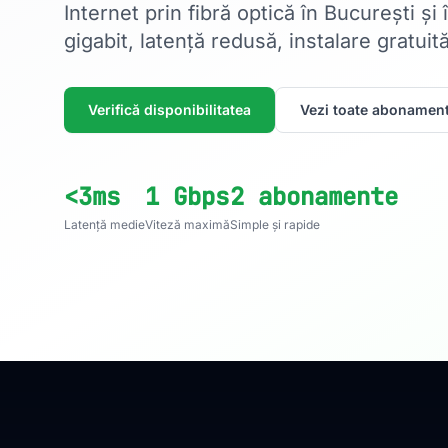
Internet prin fibră optică în București și
gigabit, latență redusă, instalare gratuită
Verifică disponibilitatea
Vezi toate abonament
<3ms
1 Gbps
2 abonamente
Latență medie
Viteză maximă
Simple și rapide