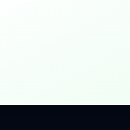
idențial
 Gbps, direct în casa ta.