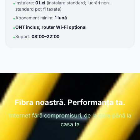
Instalare:
0 Lei
(instalare standard; lucrări non-
•
standard pot fi taxate)
Abonament minim:
1 lună
•
ONT inclus; router Wi-Fi opțional
•
Suport:
08:00–22:00
•
Fibra noastră. Performanța ta.
Internet fără compromisuri, de la core până la
casa ta