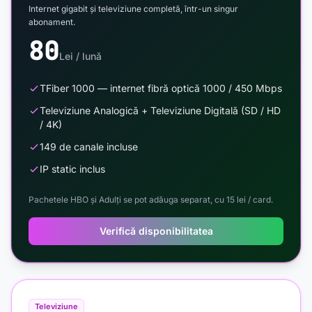
Internet gigabit și televiziune completă, într-un singur
abonament.
80
Lei / lună
TFiber 1000 — internet fibră optică 1000 / 450 Mbps
Televiziune Analogică + Televiziune Digitală (SD / HD
/ 4K)
149 de canale incluse
IP static inclus
Pachetele HBO și Adulți se pot adăuga separat, cu 15 lei / card.
Verifică disponibilitatea
Televiziune