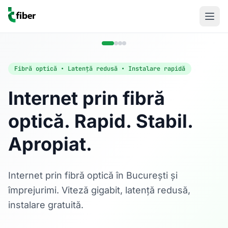
Fibră optică • Latență redusă • Instalare rapidă
Internet prin fibră
optică. Rapid. Stabil.
Acasă
Apropiat.
Internet Rezidențial
Fibră optică până la 1 Gbps, direct în casa ta.
Află mai multe
Internet prin fibră optică în București și
împrejurimi. Viteză gigabit, latență redusă,
instalare gratuită.