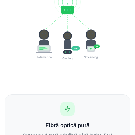
4K
2ms
Telemuncă
Streaming
Gaming
Fibră optică pură