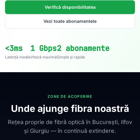
Verifică disponibilitatea
Vezi toate abonamentele
<3ms
1 Gbps
2 abonamente
Latență medie
Viteză maximă
Simple și rapide
ZONE DE ACOPERIRE
Unde ajunge fibra noastră
Rețea proprie de fibră optică în București, Ilfov
și Giurgiu — în continuă extindere.