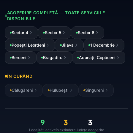
ACOPERIRE COMPLETĂ — TOATE SERVICIILE
DISPONIBILE
Sector 4
Sector 5
Sector 6
Popești Leordeni
Jilava
1 Decembrie
Berceni
Bragadiru
Adunații Copăceni
ÎN CURÂND
Călugăreni
Hulubești
Singureni
9
3
3
Localități active
În extindere
Județe acoperite