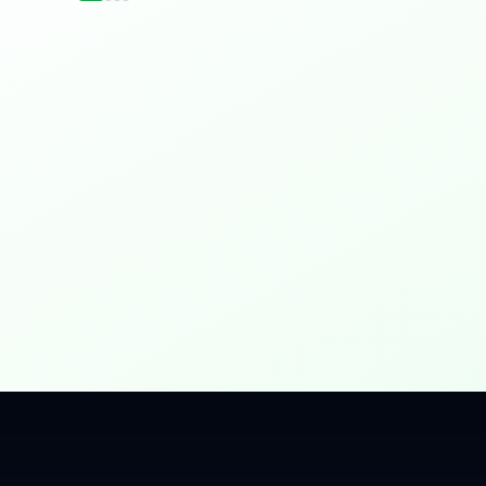
idențial
 Gbps, direct în casa ta.