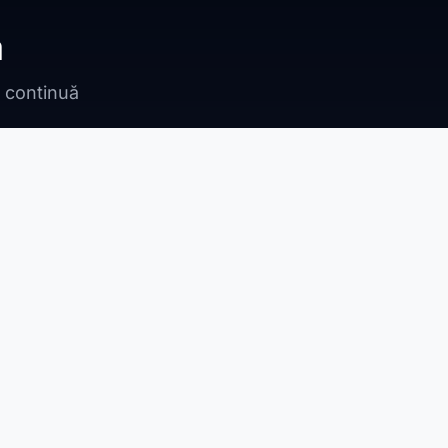
ă
n continuă
Bragadiru
Adunații Copăceni