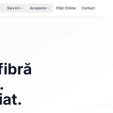
Servicii
Acoperire
Plăți Online
Contact
fibră
.
iat.