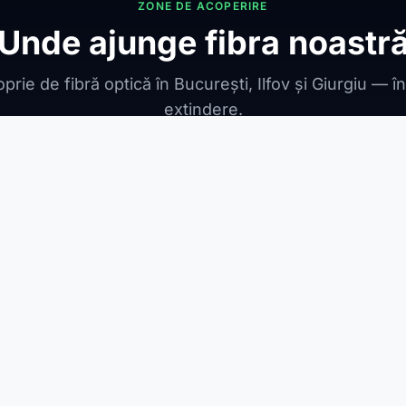
ZONE DE ACOPERIRE
Unde ajunge fibra noastr
prie de fibră optică în București, Ilfov și Giurgiu — î
extindere.
ONIBILE
ești Leordeni
Jilava
1 Decembrie
Berceni