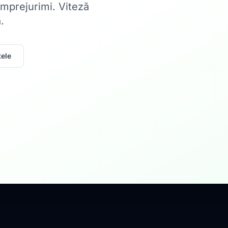
 împrejurimi. Viteză
.
ele
Acasă
Internet Rez
Fibră optică până la 1
Află mai multe