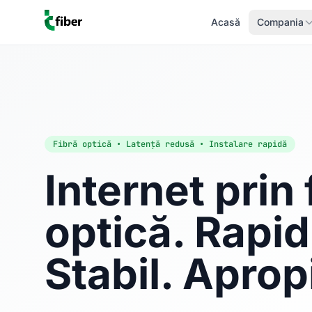
Acasă
Compania
Fibră optică • Latență redusă • Instalare rapidă
Internet prin 
optică. Rapid
Stabil. Aprop