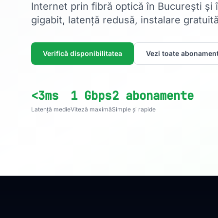
Internet prin fibră optică în București și
gigabit, latență redusă, instalare gratuită
Verifică disponibilitatea
Vezi toate abonament
<3ms
1 Gbps
2 abonamente
Latență medie
Viteză maximă
Simple și rapide