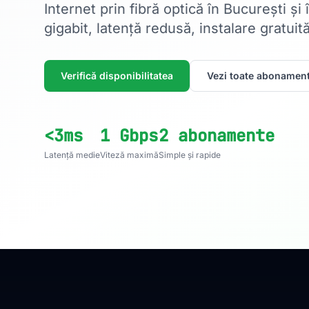
Internet prin fibră optică în București și
gigabit, latență redusă, instalare gratuită
Verifică disponibilitatea
Vezi toate abonament
<3ms
1 Gbps
2 abonamente
Latență medie
Viteză maximă
Simple și rapide