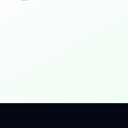
idențial
 Gbps, direct în casa ta.