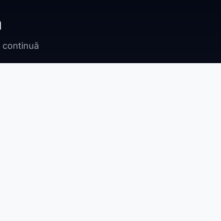
ă
n continuă
Bragadiru
Adunații Copăceni