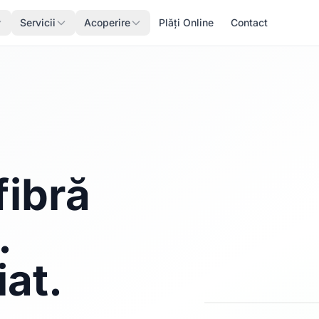
Servicii
Acoperire
Plăți Online
Contact
fibră
.
iat.