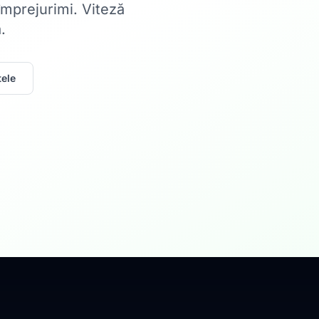
 împrejurimi. Viteză
.
ele
Acasă
Internet Rez
Fibră optică până la 1
Află mai multe