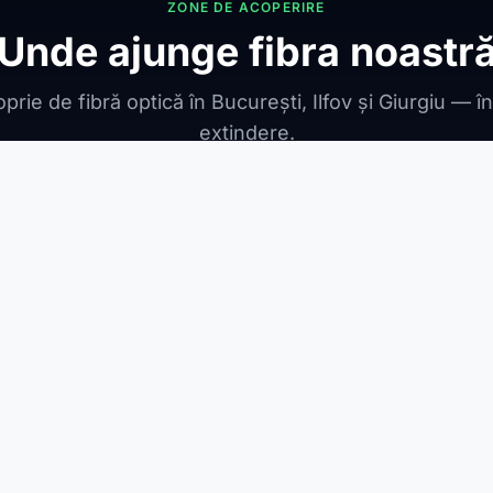
ZONE DE ACOPERIRE
Unde ajunge fibra noastr
prie de fibră optică în București, Ilfov și Giurgiu — î
extindere.
ONIBILE
ești Leordeni
Jilava
1 Decembrie
Berceni