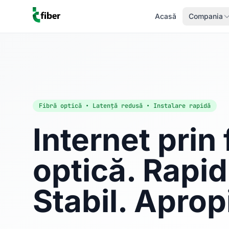
Acasă
Compania
Fibră optică • Latență redusă • Instalare rapidă
Internet prin 
optică. Rapid
Stabil. Aprop