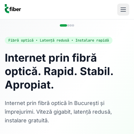
Fibră optică • Latență redusă • Instalare rapidă
Internet prin fibră
optică. Rapid. Stabil.
Acasă
Apropiat.
Internet Rezidențial
Fibră optică până la 1 Gbps, direct în casa ta.
Află mai multe
Internet prin fibră optică în București și
împrejurimi. Viteză gigabit, latență redusă,
instalare gratuită.