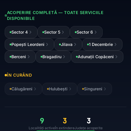
ACOPERIRE COMPLETĂ — TOATE SERVICIILE
DISPONIBILE
Sector 4
Sector 5
Sector 6
Popești Leordeni
Jilava
1 Decembrie
Berceni
Bragadiru
Adunații Copăceni
ÎN CURÂND
Călugăreni
Hulubești
Singureni
9
3
3
Localități active
În extindere
Județe acoperite