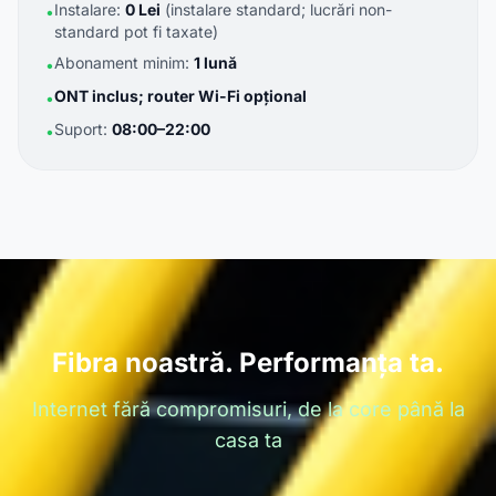
Instalare:
0 Lei
(instalare standard; lucrări non-
•
standard pot fi taxate)
Abonament minim:
1 lună
•
ONT inclus; router Wi-Fi opțional
•
Suport:
08:00–22:00
•
Fibra noastră. Performanța ta.
Internet fără compromisuri, de la core până la
casa ta