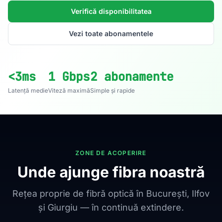
Verifică disponibilitatea
Vezi toate abonamentele
<3ms
1 Gbps
2 abonamente
Latență medie
Viteză maximă
Simple și rapide
ZONE DE ACOPERIRE
Unde ajunge fibra noastră
Rețea proprie de fibră optică în București, Ilfov
și Giurgiu — în continuă extindere.