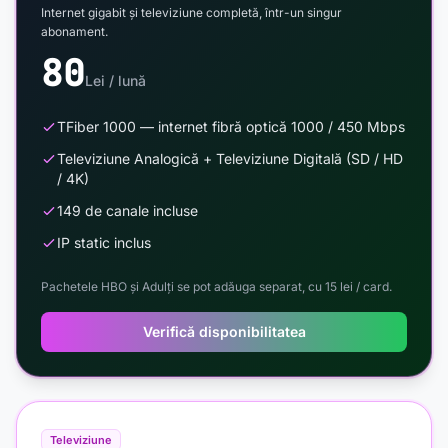
Internet gigabit și televiziune completă, într-un singur
abonament.
80
Lei / lună
TFiber 1000 — internet fibră optică 1000 / 450 Mbps
Televiziune Analogică + Televiziune Digitală (SD / HD
/ 4K)
149 de canale incluse
IP static inclus
Pachetele HBO și Adulți se pot adăuga separat, cu 15 lei / card.
Verifică disponibilitatea
Televiziune