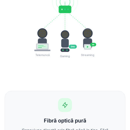
4K
2ms
Telemuncă
Streaming
Gaming
Fibră optică pură