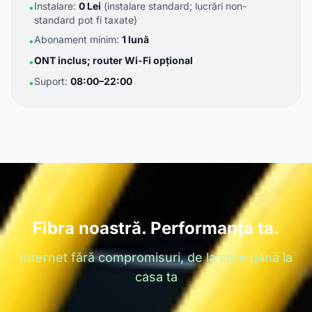
Instalare:
0 Lei
(instalare standard; lucrări non-
•
standard pot fi taxate)
Abonament minim:
1 lună
•
ONT inclus; router Wi-Fi opțional
•
Suport:
08:00–22:00
•
Fibra noastră. Performanța ta.
Internet fără compromisuri, de la core până la
casa ta