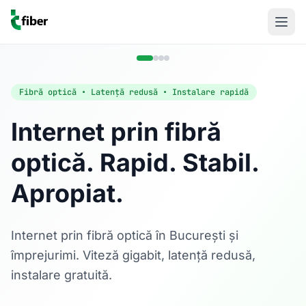
Fibră optică • Latență redusă • Instalare rapidă
Internet prin fibră
optică. Rapid. Stabil.
Acasă
Apropiat.
Internet Rezidențial
Fibră optică până la 1 Gbps, direct în casa ta.
Află mai multe
Internet prin fibră optică în București și
împrejurimi. Viteză gigabit, latență redusă,
instalare gratuită.