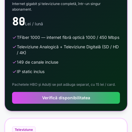
Internet gigabit și televiziune completă, într-un singur
abonament.
80
Lei / lună
TFiber 1000 — internet fibră optică 1000 / 450 Mbps
Televiziune Analogică + Televiziune Digitală (SD / HD
/ 4K)
149 de canale incluse
IP static inclus
Pachetele HBO și Adulți se pot adăuga separat, cu 15 lei / card.
Verifică disponibilitatea
Televiziune