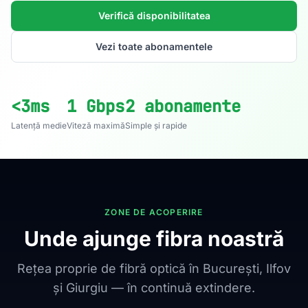
Verifică disponibilitatea
Vezi toate abonamentele
<3ms
1 Gbps
2 abonamente
Latență medie
Viteză maximă
Simple și rapide
ZONE DE ACOPERIRE
Unde ajunge fibra noastră
Rețea proprie de fibră optică în București, Ilfov
și Giurgiu — în continuă extindere.