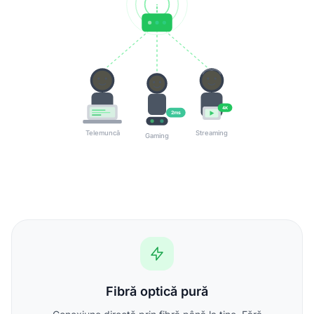
4K
2ms
Telemuncă
Streaming
Gaming
Fibră optică pură