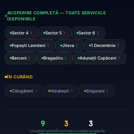
ACOPERIRE COMPLETĂ — TOATE SERVICIILE
DISPONIBILE
Sector 4
Sector 5
Sector 6
Popești Leordeni
Jilava
1 Decembrie
Berceni
Bragadiru
Adunații Copăceni
ÎN CURÂND
Călugăreni
Hulubești
Singureni
9
3
3
Localități active
În extindere
Județe acoperite