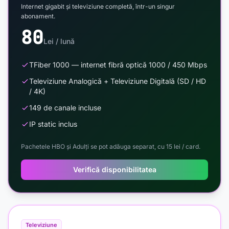
Internet gigabit și televiziune completă, într-un singur
abonament.
80
Lei / lună
TFiber 1000 — internet fibră optică 1000 / 450 Mbps
Televiziune Analogică + Televiziune Digitală (SD / HD
/ 4K)
149 de canale incluse
IP static inclus
Pachetele HBO și Adulți se pot adăuga separat, cu 15 lei / card.
Verifică disponibilitatea
Televiziune