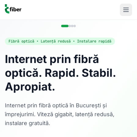
Fibră optică • Latență redusă • Instalare rapidă
Internet prin fibră
optică. Rapid. Stabil.
Acasă
Apropiat.
Internet Rezidențial
Fibră optică până la 1 Gbps, direct în casa ta.
Află mai multe
Internet prin fibră optică în București și
împrejurimi. Viteză gigabit, latență redusă,
instalare gratuită.