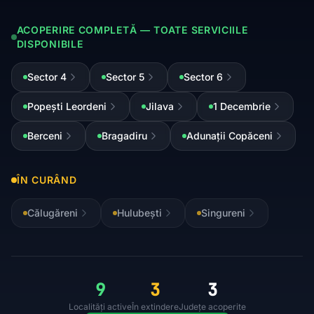
ACOPERIRE COMPLETĂ — TOATE SERVICIILE
DISPONIBILE
Sector 4
Sector 5
Sector 6
Popești Leordeni
Jilava
1 Decembrie
Berceni
Bragadiru
Adunații Copăceni
ÎN CURÂND
Călugăreni
Hulubești
Singureni
9
3
3
Localități active
În extindere
Județe acoperite