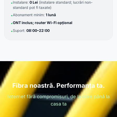
Instalare:
0 Lei
(instalare standard; lucrări non-
•
standard pot fi taxate)
Abonament minim:
1 lună
•
ONT inclus; router Wi-Fi opțional
•
Suport:
08:00–22:00
•
Fibra noastră. Performanța ta.
Internet fără compromisuri, de la core până la
casa ta