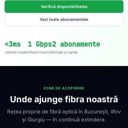
Verifică disponibilitatea
Vezi toate abonamentele
<3ms
1 Gbps
2 abonamente
Latență medie
Viteză maximă
Simple și rapide
ZONE DE ACOPERIRE
Unde ajunge fibra noastră
Rețea proprie de fibră optică în București, Ilfov
și Giurgiu — în continuă extindere.