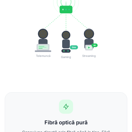
4K
2ms
Telemuncă
Streaming
Gaming
Fibră optică pură