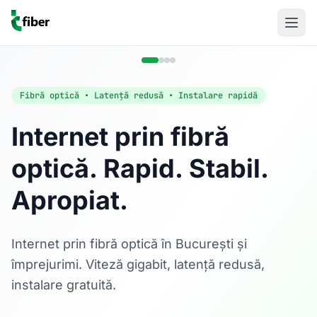
Fibră optică • Latență redusă • Instalare rapidă
Internet prin fibră
optică. Rapid. Stabil.
Acasă
Apropiat.
Internet Rezidențial
Fibră optică până la 1 Gbps, direct în casa ta.
Află mai multe
Internet prin fibră optică în București și
împrejurimi. Viteză gigabit, latență redusă,
instalare gratuită.