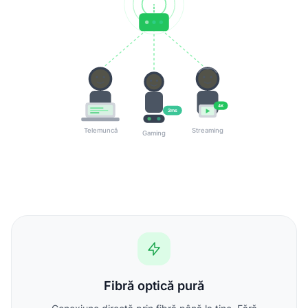
4K
2ms
Telemuncă
Streaming
Gaming
Fibră optică pură