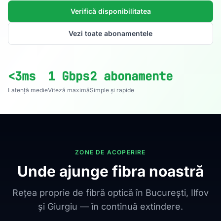
Verifică disponibilitatea
Vezi toate abonamentele
<3ms
1 Gbps
2 abonamente
Latență medie
Viteză maximă
Simple și rapide
ZONE DE ACOPERIRE
Unde ajunge fibra noastră
Rețea proprie de fibră optică în București, Ilfov
și Giurgiu — în continuă extindere.