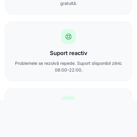
gratuită.
Suport reactiv
Problemele se rezolvă repede. Suport disponibil zilnic
08:00–22:00.
IP static inclus
Toate abonamentele includ cel puțin o adresă IPv4
statică.