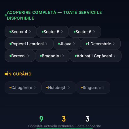
ACOPERIRE COMPLETĂ — TOATE SERVICIILE
DISPONIBILE
Sector 4
Sector 5
Sector 6
Popești Leordeni
Jilava
1 Decembrie
Berceni
Bragadiru
Adunații Copăceni
ÎN CURÂND
Călugăreni
Hulubești
Singureni
9
3
3
Localități active
În extindere
Județe acoperite