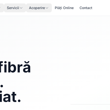
Servicii
Acoperire
Plăți Online
Contact
fibră
.
iat.