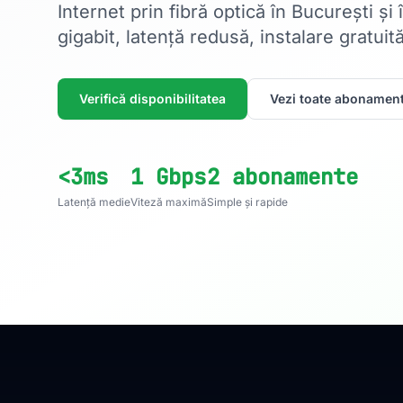
Internet prin fibră optică în București și
gigabit, latență redusă, instalare gratuită
Verifică disponibilitatea
Vezi toate abonament
<3ms
1 Gbps
2 abonamente
Latență medie
Viteză maximă
Simple și rapide