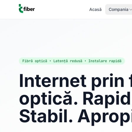
Acasă
Compania
Fibră optică • Latență redusă • Instalare rapidă
Internet prin 
optică. Rapid
Stabil. Aprop