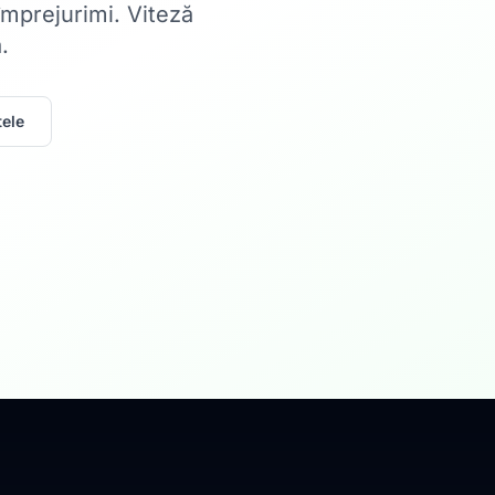
 împrejurimi. Viteză
.
ele
Acasă
Internet Rez
Fibră optică până la 1
Află mai multe