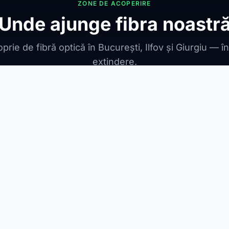
ZONE DE ACOPERIRE
Unde ajunge fibra noastr
prie de fibră optică în București, Ilfov și Giurgiu — î
extindere.
ONIBILE
ești Leordeni
Jilava
1 Decembrie
Berceni