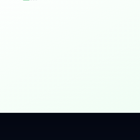
idențial
 Gbps, direct în casa ta.