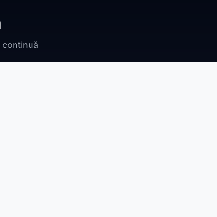
ă
n continuă
Bragadiru
Adunații Copăceni