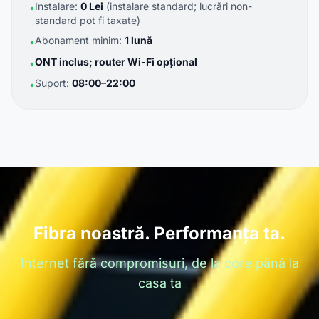
Instalare:
0 Lei
(instalare standard; lucrări non-
•
standard pot fi taxate)
Abonament minim:
1 lună
•
ONT inclus; router Wi-Fi opțional
•
Suport:
08:00–22:00
•
Fibra noastră. Performanța ta.
Internet fără compromisuri, de la core până la
casa ta