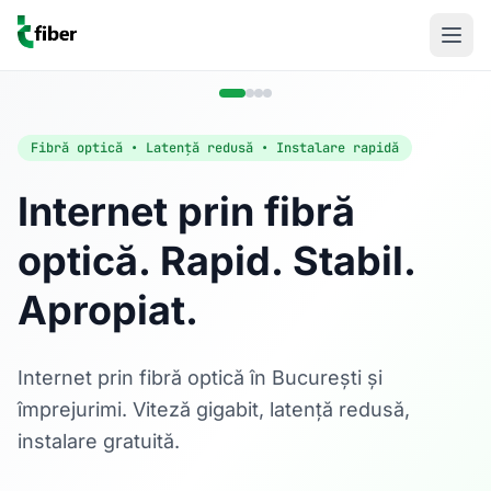
Fibră optică • Latență redusă • Instalare rapidă
Internet prin fibră
optică. Rapid. Stabil.
Acasă
Apropiat.
Internet Rezidențial
Fibră optică până la 1 Gbps, direct în casa ta.
Află mai multe
Internet prin fibră optică în București și
împrejurimi. Viteză gigabit, latență redusă,
instalare gratuită.