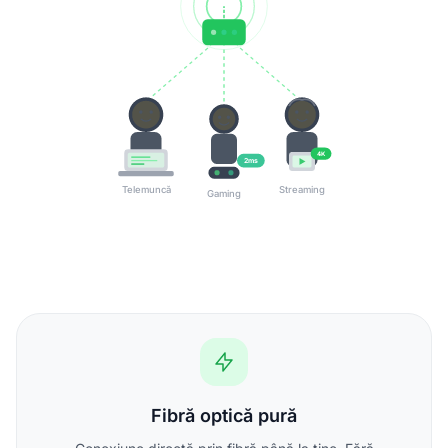
4K
2ms
Telemuncă
Streaming
Gaming
Fibră optică pură