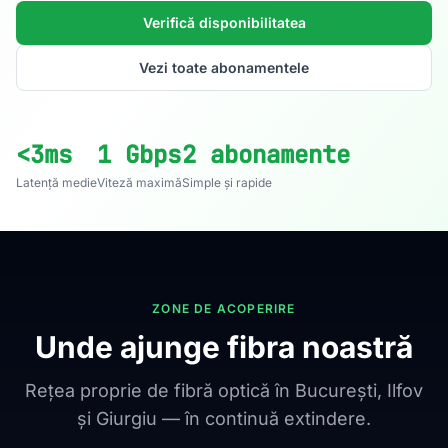
Verifică disponibilitatea
Vezi toate abonamentele
<3ms
1 Gbps
2 abonamente
Latență medie
Viteză maximă
Simple și rapide
ZONE DE ACOPERIRE
Unde ajunge fibra noastră
Rețea proprie de fibră optică în București, Ilfov
și Giurgiu — în continuă extindere.