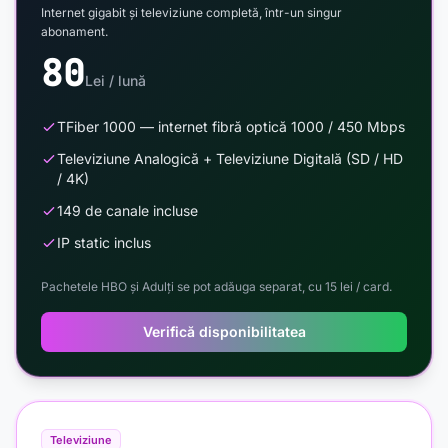
Internet gigabit și televiziune completă, într-un singur
abonament.
80
Lei / lună
TFiber 1000 — internet fibră optică 1000 / 450 Mbps
Televiziune Analogică + Televiziune Digitală (SD / HD
/ 4K)
149 de canale incluse
IP static inclus
Pachetele HBO și Adulți se pot adăuga separat, cu 15 lei / card.
Verifică disponibilitatea
Televiziune