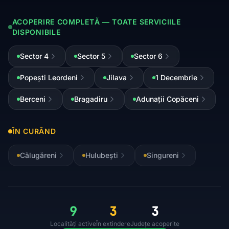
ACOPERIRE COMPLETĂ — TOATE SERVICIILE
DISPONIBILE
Sector 4
Sector 5
Sector 6
Popești Leordeni
Jilava
1 Decembrie
Berceni
Bragadiru
Adunații Copăceni
ÎN CURÂND
Călugăreni
Hulubești
Singureni
9
3
3
Localități active
În extindere
Județe acoperite