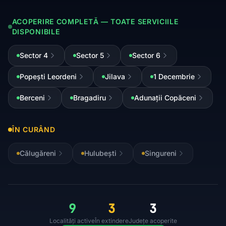
ACOPERIRE COMPLETĂ — TOATE SERVICIILE
DISPONIBILE
Sector 4
Sector 5
Sector 6
Popești Leordeni
Jilava
1 Decembrie
Berceni
Bragadiru
Adunații Copăceni
ÎN CURÂND
Călugăreni
Hulubești
Singureni
9
3
3
Localități active
În extindere
Județe acoperite