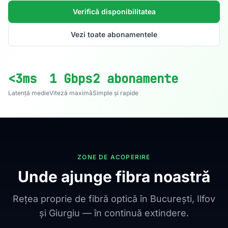
Verifică disponibilitatea
Vezi toate abonamentele
<3ms
1 Gbps
2 abonamente
Latență medie
Viteză maximă
Simple și rapide
ZONE DE ACOPERIRE
Unde ajunge fibra noastră
Rețea proprie de fibră optică în București, Ilfov
și Giurgiu — în continuă extindere.