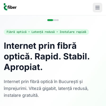
Fibră optică • Latență redusă • Instalare rapidă
Internet prin fibră
optică. Rapid. Stabil.
Acasă
Apropiat.
Internet Rezidențial
Fibră optică până la 1 Gbps, direct în casa ta.
Află mai multe
Internet prin fibră optică în București și
împrejurimi. Viteză gigabit, latență redusă,
instalare gratuită.