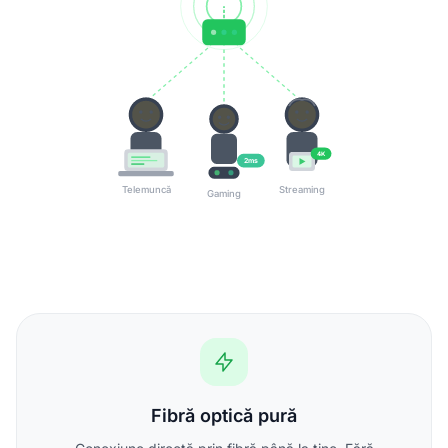
4K
2ms
Telemuncă
Streaming
Gaming
Fibră optică pură