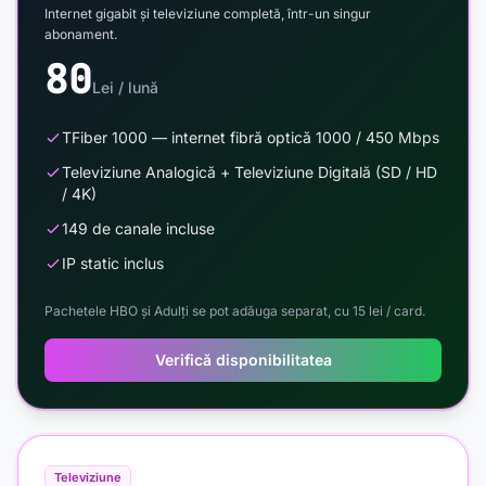
Internet gigabit și televiziune completă, într-un singur
abonament.
80
Lei / lună
TFiber 1000 — internet fibră optică 1000 / 450 Mbps
Televiziune Analogică + Televiziune Digitală (SD / HD
/ 4K)
149 de canale incluse
IP static inclus
Pachetele HBO și Adulți se pot adăuga separat, cu 15 lei / card.
Verifică disponibilitatea
Televiziune