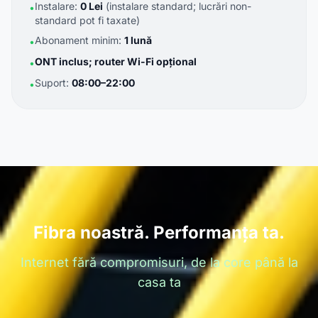
Instalare:
0 Lei
(instalare standard; lucrări non-
•
standard pot fi taxate)
Abonament minim:
1 lună
•
ONT inclus; router Wi-Fi opțional
•
Suport:
08:00–22:00
•
Fibra noastră. Performanța ta.
Internet fără compromisuri, de la core până la
casa ta