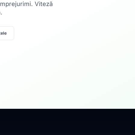
 împrejurimi. Viteză
.
ele
Acasă
Internet Rez
Fibră optică până la 1
Află mai multe