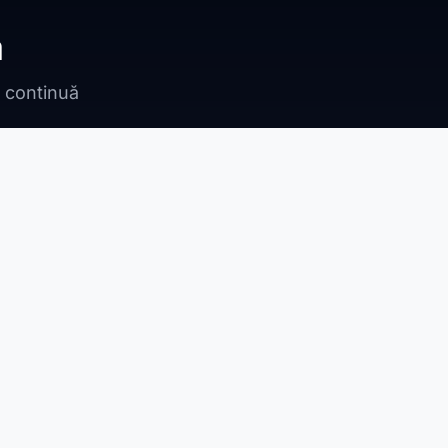
ă
n continuă
Bragadiru
Adunații Copăceni