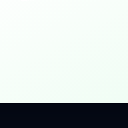
idențial
 Gbps, direct în casa ta.