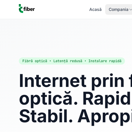
Acasă
Compania
Fibră optică • Latență redusă • Instalare rapidă
Internet prin 
optică. Rapid
Stabil. Aprop