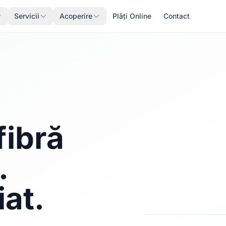
Servicii
Acoperire
Plăți Online
Contact
fibră
.
iat.