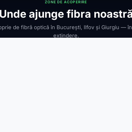
ZONE DE ACOPERIRE
Unde ajunge fibra noastr
prie de fibră optică în București, Ilfov și Giurgiu — î
extindere.
ONIBILE
ești Leordeni
Jilava
1 Decembrie
Berceni