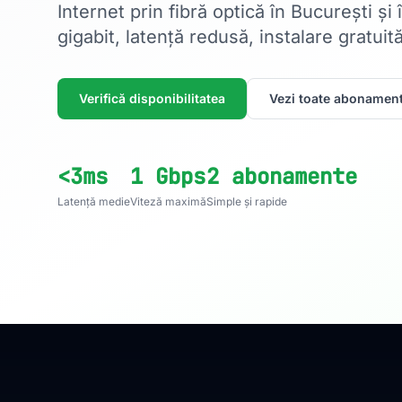
Internet prin fibră optică în București și
gigabit, latență redusă, instalare gratuită
Verifică disponibilitatea
Vezi toate abonament
<3ms
1 Gbps
2 abonamente
Latență medie
Viteză maximă
Simple și rapide