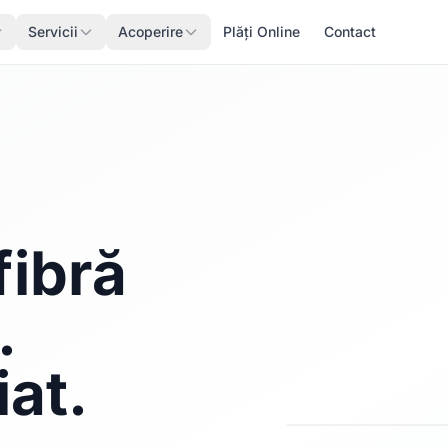
Servicii
Acoperire
Plăți Online
Contact
fibră
.
iat.