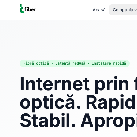
Acasă
Compania
Fibră optică • Latență redusă • Instalare rapidă
Internet prin 
optică. Rapid
Stabil. Aprop