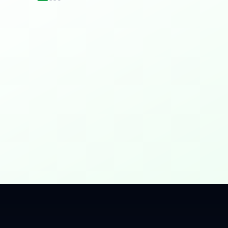
idențial
 Gbps, direct în casa ta.