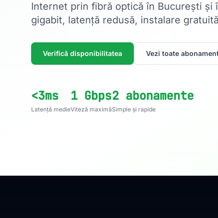
Internet prin fibră optică în București și
gigabit, latență redusă, instalare gratuită
Verifică disponibilitatea
Vezi toate abonament
<3ms
1 Gbps
2 abonamente
Latență medie
Viteză maximă
Simple și rapide