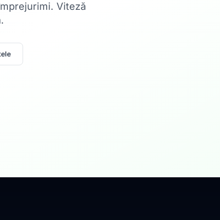
 împrejurimi. Viteză
.
ele
Acasă
Internet Rez
Fibră optică până la 1
Află mai multe