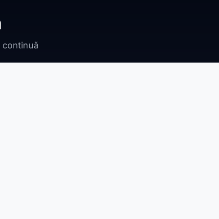
ă
n continuă
Bragadiru
Adunații Copăceni