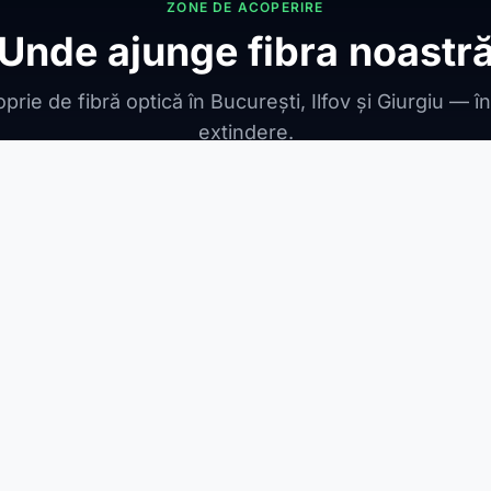
ZONE DE ACOPERIRE
Unde ajunge fibra noastr
prie de fibră optică în București, Ilfov și Giurgiu — î
extindere.
ONIBILE
ești Leordeni
Jilava
1 Decembrie
Berceni