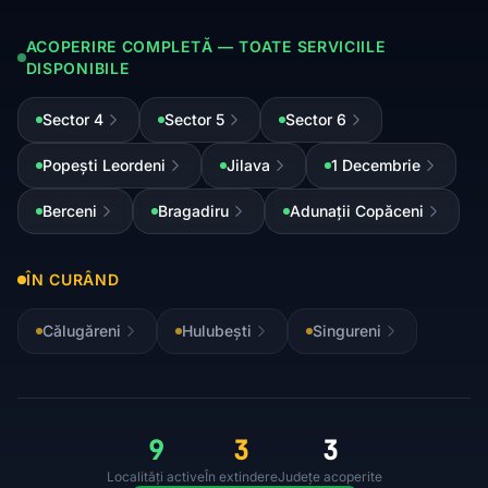
ACOPERIRE COMPLETĂ — TOATE SERVICIILE
DISPONIBILE
Sector 4
Sector 5
Sector 6
Popești Leordeni
Jilava
1 Decembrie
Berceni
Bragadiru
Adunații Copăceni
ÎN CURÂND
Călugăreni
Hulubești
Singureni
9
3
3
Localități active
În extindere
Județe acoperite