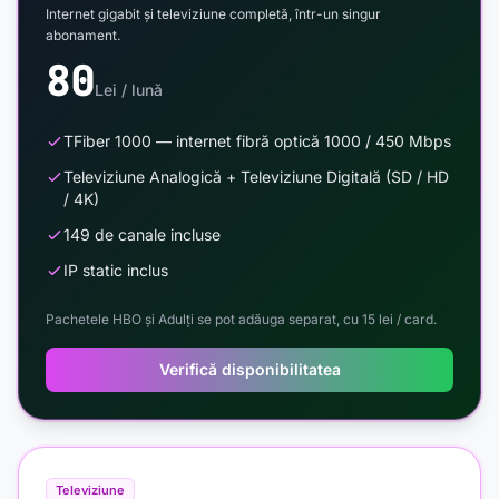
Internet gigabit și televiziune completă, într-un singur
abonament.
80
Lei / lună
TFiber 1000 — internet fibră optică 1000 / 450 Mbps
Televiziune Analogică + Televiziune Digitală (SD / HD
/ 4K)
149 de canale incluse
IP static inclus
Pachetele HBO și Adulți se pot adăuga separat, cu 15 lei / card.
Verifică disponibilitatea
Televiziune