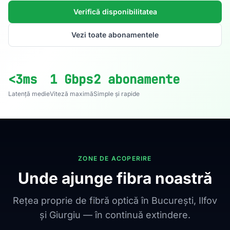
Verifică disponibilitatea
Vezi toate abonamentele
<3ms
1 Gbps
2 abonamente
Latență medie
Viteză maximă
Simple și rapide
ZONE DE ACOPERIRE
Unde ajunge fibra noastră
Rețea proprie de fibră optică în București, Ilfov
și Giurgiu — în continuă extindere.