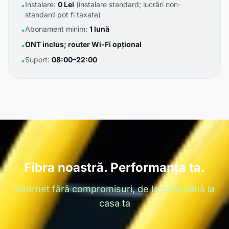
Instalare:
0 Lei
(instalare standard; lucrări non-
•
standard pot fi taxate)
Abonament minim:
1 lună
•
ONT inclus; router Wi-Fi opțional
•
Suport:
08:00–22:00
•
Fibra noastră. Performanța ta.
Internet fără compromisuri, de la core până la
casa ta