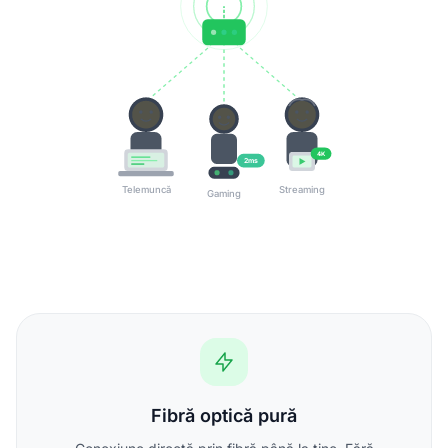
4K
2ms
Telemuncă
Streaming
Gaming
Fibră optică pură