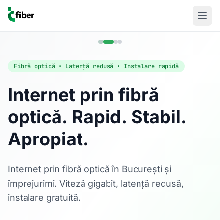
Fibră optică • Latență redusă • Instalare rapidă
Internet prin fibră
optică. Rapid. Stabil.
Divertisment
Apropiat.
Televiziune TFiber
Analogică și digitală, peste 130 de canale HD și 4K.
Află mai multe
Internet prin fibră optică în București și
împrejurimi. Viteză gigabit, latență redusă,
instalare gratuită.