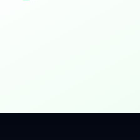
idențial
 Gbps, direct în casa ta.