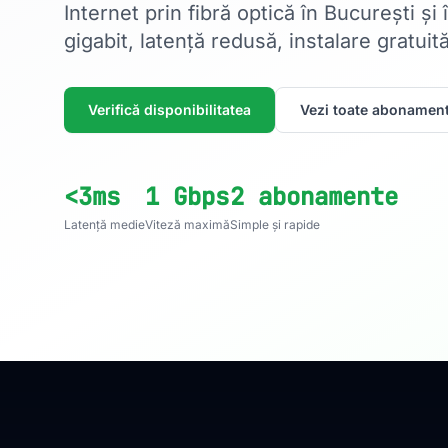
Internet prin fibră optică în București și
gigabit, latență redusă, instalare gratuită
Verifică disponibilitatea
Vezi toate abonament
<3ms
1 Gbps
2 abonamente
Latență medie
Viteză maximă
Simple și rapide