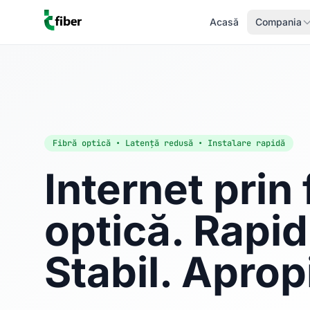
Acasă
Compania
Fibră optică • Latență redusă • Instalare rapidă
Internet prin 
optică. Rapid
Stabil. Aprop