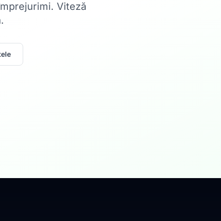
 împrejurimi. Viteză
.
ele
Acasă
Internet Rez
Fibră optică până la 1
Află mai multe