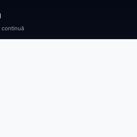
ă
n continuă
Bragadiru
Adunații Copăceni