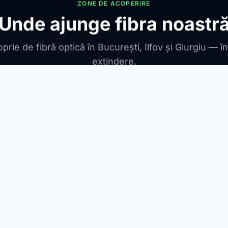
ZONE DE ACOPERIRE
Unde ajunge fibra noastr
prie de fibră optică în București, Ilfov și Giurgiu — î
extindere.
ONIBILE
ești Leordeni
Jilava
1 Decembrie
Berceni