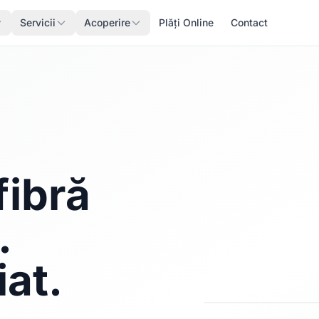
Servicii
Acoperire
Plăți Online
Contact
fibră
.
iat.