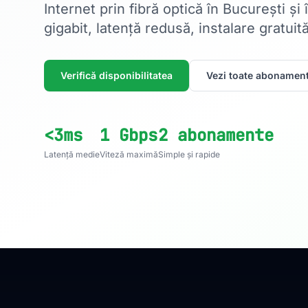
Internet prin fibră optică în București și
gigabit, latență redusă, instalare gratuită
Verifică disponibilitatea
Vezi toate abonament
<3ms
1 Gbps
2 abonamente
Latență medie
Viteză maximă
Simple și rapide