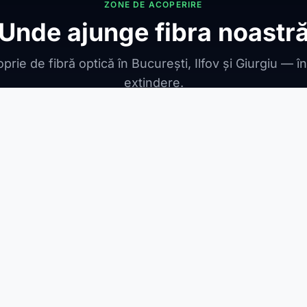
ZONE DE ACOPERIRE
Unde ajunge fibra noastr
prie de fibră optică în București, Ilfov și Giurgiu — î
extindere.
ONIBILE
ești Leordeni
Jilava
1 Decembrie
Berceni