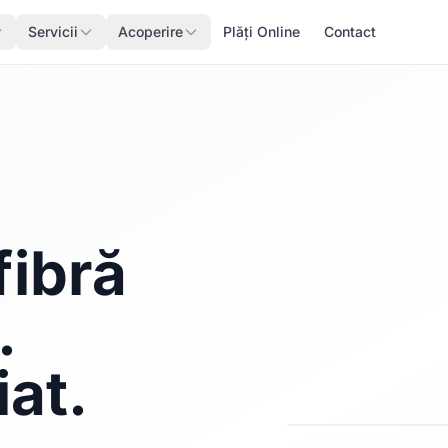
Servicii
Acoperire
Plăți Online
Contact
fibră
.
iat.