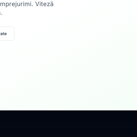
 împrejurimi. Viteză
.
ele
Acasă
Internet Rez
Fibră optică până la 1
Află mai multe