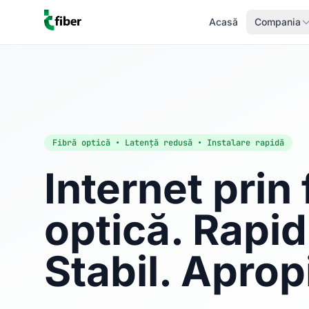
Acasă
Compania
Fibră optică • Latență redusă • Instalare rapidă
Internet prin 
optică. Rapid
Stabil. Aprop