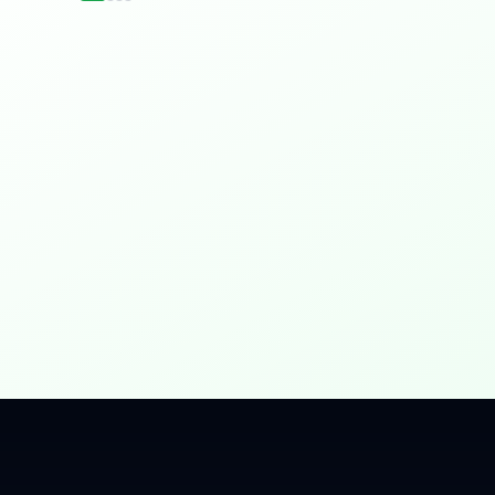
idențial
 Gbps, direct în casa ta.