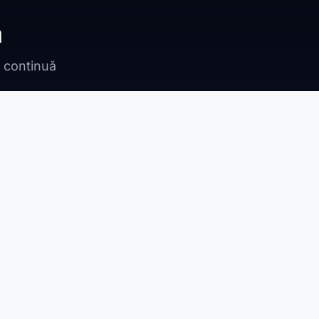
ă
n continuă
Bragadiru
Adunații Copăceni