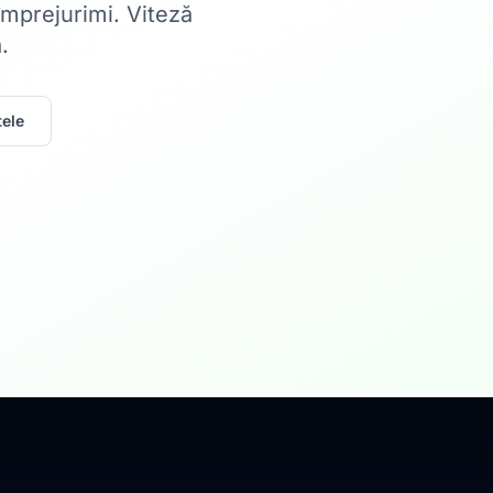
 împrejurimi. Viteză
.
ele
Acasă
Internet Rez
Fibră optică până la 1
Află mai multe