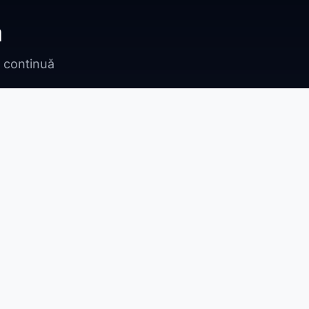
ă
n continuă
Bragadiru
Adunații Copăceni