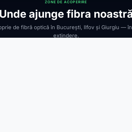
ZONE DE ACOPERIRE
Unde ajunge fibra noastr
prie de fibră optică în București, Ilfov și Giurgiu — î
extindere.
ONIBILE
ești Leordeni
Jilava
1 Decembrie
Berceni