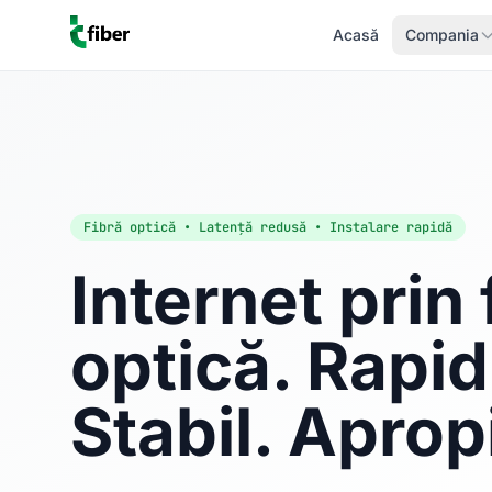
Acasă
Compania
Fibră optică • Latență redusă • Instalare rapidă
Internet prin 
optică. Rapid
Stabil. Aprop