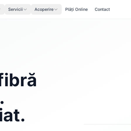
Servicii
Acoperire
Plăți Online
Contact
fibră
.
iat.