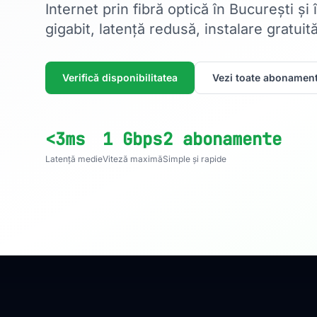
Internet prin fibră optică în București și
gigabit, latență redusă, instalare gratuită
Verifică disponibilitatea
Vezi toate abonament
<3ms
1 Gbps
2 abonamente
Latență medie
Viteză maximă
Simple și rapide