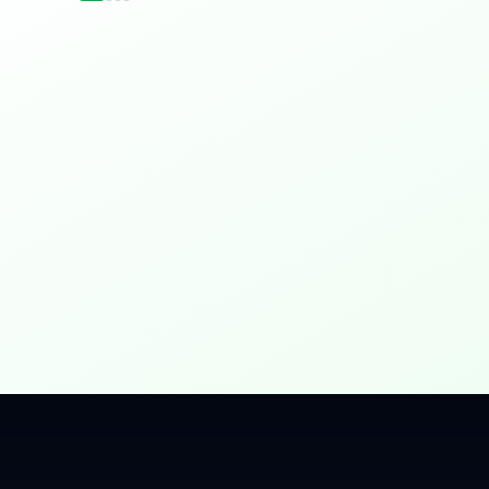
idențial
 Gbps, direct în casa ta.