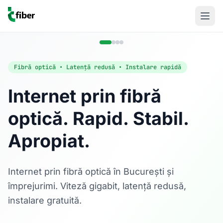
Fibră optică • Latență redusă • Instalare rapidă
Internet prin fibră
optică. Rapid. Stabil.
Acasă
Apropiat.
Internet Rezidențial
Fibră optică până la 1 Gbps, direct în casa ta.
Află mai multe
Internet prin fibră optică în București și
împrejurimi. Viteză gigabit, latență redusă,
instalare gratuită.