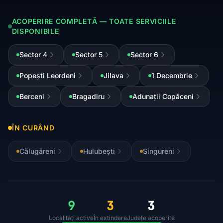
ACOPERIRE COMPLETĂ — TOATE SERVICIILE
DISPONIBILE
Sector 4
Sector 5
Sector 6
Popești Leordeni
Jilava
1 Decembrie
Berceni
Bragadiru
Adunații Copăceni
ÎN CURÂND
Călugăreni
Hulubești
Singureni
9
3
3
Localități active
În extindere
Județe acoperite