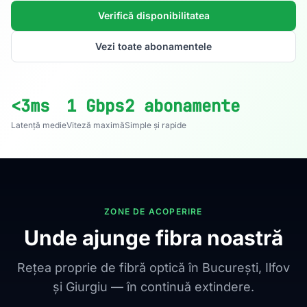
Verifică disponibilitatea
Vezi toate abonamentele
<3ms
1 Gbps
2 abonamente
Latență medie
Viteză maximă
Simple și rapide
ZONE DE ACOPERIRE
Unde ajunge fibra noastră
Rețea proprie de fibră optică în București, Ilfov
și Giurgiu — în continuă extindere.