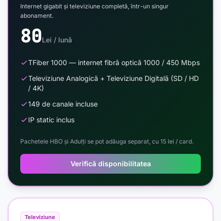
Internet gigabit și televiziune completă, într-un singur
abonament.
80
Lei / lună
TFiber 1000 — internet fibră optică 1000 / 450 Mbps
Televiziune Analogică + Televiziune Digitală (SD / HD
/ 4K)
149 de canale incluse
IP static inclus
Pachetele HBO și Adulți se pot adăuga separat, cu 15 lei / card.
Verifică disponibilitatea
Televiziune