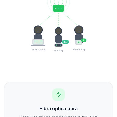
4K
2ms
Telemuncă
Streaming
Gaming
Fibră optică pură