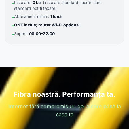
Instalare:
0 Lei
(instalare standard; lucrări non-
•
standard pot fi taxate)
Abonament minim:
1 lună
•
ONT inclus; router Wi-Fi opțional
•
Suport:
08:00–22:00
•
Fibra noastră. Performanța ta.
Internet fără compromisuri, de la core până la
casa ta